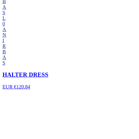
B
A
S
L
0
A
N
I
R
B
A
S
HALTER DRESS
EUR €120.84