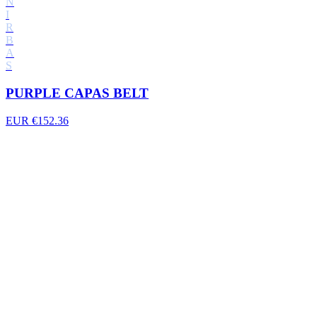
N
I
R
B
A
S
PURPLE CAPAS BELT
EUR €152.36