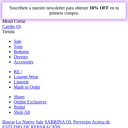
Suscríbete a nuestro newsletter para obtener
10% OFF
en tu
primera compra.
Menú
Cerrar
Carrito (
0
)
Tienda
Sale
Tops
Bottoms
Dresses
Accesories
RE /
Lounge Wear
Lingerie
Made to Order
Shoes
Online Exclusives
Bridal
Shop All
Buscar
Lo Nuevo
Sale
SABRINA OL
Proyectos
Acerca de
ESTUDIO DE REPARACIÓN