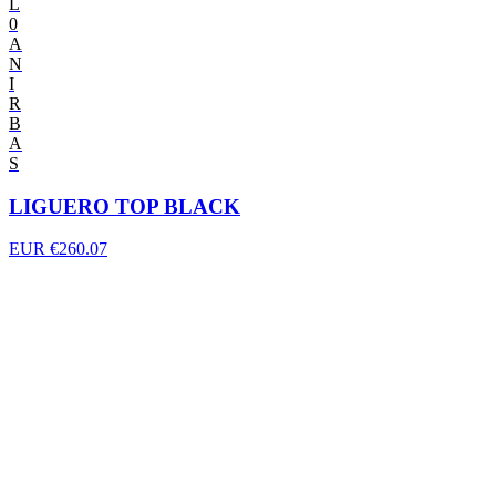
L
0
A
N
I
R
B
A
S
LIGUERO TOP BLACK
EUR €260.07