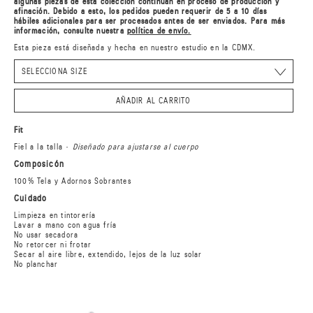
algunas piezas de esta colección continúan en proceso de producción y
afinación. Debido a esto, los pedidos pueden requerir de 5 a 10 días
hábiles adicionales para ser procesados antes de ser enviados. Para más
información, consulte nuestra
política de envío.
Esta pieza está diseñada y hecha en nuestro estudio en la CDMX.
AÑADIR AL CARRITO
Fit
Fiel a la talla ·
Diseñado para ajustarse al cuerpo
Composicón
100% Tela y Adornos Sobrantes
Cuidado
Limpieza en tintorería
Lavar a mano con agua fría
No usar secadora
No retorcer ni frotar
Secar al aire libre, extendido, lejos de la luz solar
No planchar