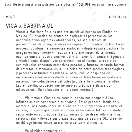
Suscríbete a nuestro newsletter para obtener
10% OFF
en tu primera compra.
R
I
B
N
A
A
S
MENÚ
CARRITO (
0
)
0
VICA x SABRINA OL
L
L
Victoria Martínez Rojo es una artista visual basada en Ciudad de
0
México. Su práctica se centra en explorar el potencial de las
S
A
imágenes como agentes catalizadores, ya sea a través de
A
proyecciones de vídeo, técnicas de impresión o medios mixtos. En el
N
B
proceso, combina herramientas análogas y digitales para capturar la
I
R
imagen en movimiento y traducirla al plano material, tendiendo
puentes entre el ecosistema virtual y el físico. Utilizando imágenes y
símbolos como dispositivos para viajar en el tiempo, sus relatos
audiovisuales conectan narrativas pasadas y futuras, creando formas
de retratar la memoria visual. La relación entre medios tecnológicos
y procesos naturales atraviesa su obra, que se despliega en
instalaciones multimedia donde el video se transforma en gráfica y
materia. Fue cofundadora del colectivo de arte y ciencia Parallax
Lab en Berlín, proyecto que permeó su práctica artística con
métodos científicxs basados en la experimentación.
Visitamos a Vica en su estudio, donde nos compartió las
influencias que dan forma a su trabajo. Entre proceso, intuición y
memoria, nos contó sobre un sueño en el que aprendió a trenzar el
cabello, un gesto que desde entonces se ha convertido en un símbolo
recurrente en su práctica. La conversación se desarrolló mientras
seleccionaba y llevaba sus piezas favoritas de Sabrina OL, creando
un diálogo íntimo entre su mundo creativo y el nuestro.
Ve el video completo
aquí