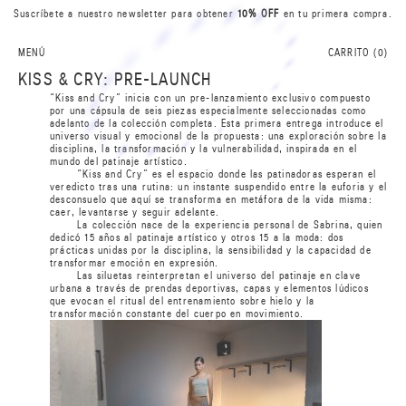
Suscríbete a nuestro newsletter para obtener
10% OFF
en tu primera compra.
R
I
B
N
A
A
S
MENÚ
CARRITO (
0
)
0
KISS & CRY: PRE-LAUNCH
L
L
“Kiss and Cry” inicia con un pre-lanzamiento exclusivo compuesto
0
por una cápsula de seis piezas especialmente seleccionadas como
S
A
adelanto de la colección completa. Esta primera entrega introduce el
A
universo visual y emocional de la propuesta: una exploración sobre la
N
B
disciplina, la transformación y la vulnerabilidad, inspirada en el
I
R
mundo del patinaje artístico.
“Kiss and Cry” es el espacio donde las patinadoras esperan el
veredicto tras una rutina: un instante suspendido entre la euforia y el
desconsuelo que aquí se transforma en metáfora de la vida misma:
caer, levantarse y seguir adelante.
La colección nace de la experiencia personal de Sabrina, quien
dedicó 15 años al patinaje artístico y otros 15 a la moda: dos
prácticas unidas por la disciplina, la sensibilidad y la capacidad de
transformar emoción en expresión.
Las siluetas reinterpretan el universo del patinaje en clave
urbana a través de prendas deportivas, capas y elementos lúdicos
que evocan el ritual del entrenamiento sobre hielo y la
transformación constante del cuerpo en movimiento.