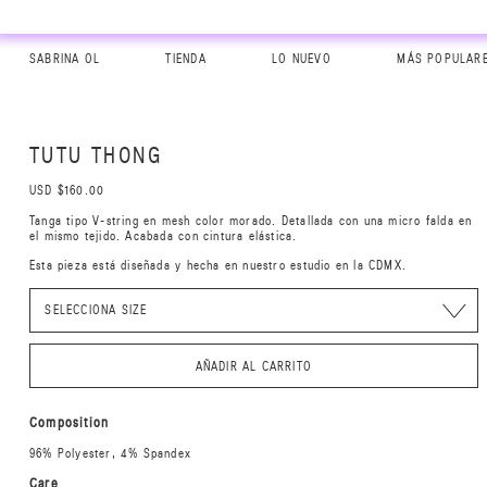
SABRINA OL
TIENDA
LO NUEVO
MÁS POPULAR
TUTU THONG
USD $160.00
Tanga tipo V-string en mesh color morado. Detallada con una micro falda en
el mismo tejido. Acabada con cintura elástica.
Esta pieza está diseñada y hecha en nuestro estudio en la CDMX.
AÑADIR AL CARRITO
Composition
96% Polyester, 4% Spandex
Care