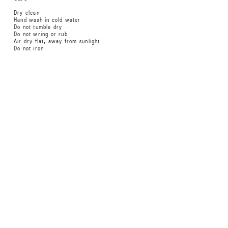
Dry clean
Hand wash in cold water
Do not tumble dry
Do not wring or rub
Air dry flat, away from sunlight
Do not iron