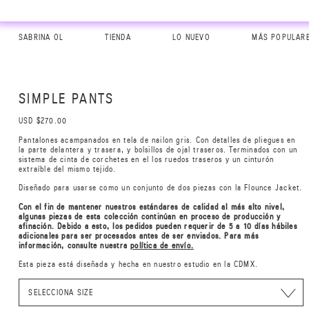
SABRINA OL
TIENDA
LO NUEVO
MÁS POPULAR
SIMPLE PANTS
USD $270.00
Pantalones acampanados en tela de nailon gris. Con detalles de pliegues en
la parte delantera y trasera, y bolsillos de ojal traseros. Terminados con un
sistema de cinta de corchetes en el los ruedos traseros y un cinturón
extraíble del mismo tejido.
Diseñado para usarse como un conjunto de dos piezas con la Flounce Jacket.
Con el fin de mantener nuestros estándares de calidad al más alto nivel,
algunas piezas de esta colección continúan en proceso de producción y
afinación. Debido a esto, los pedidos pueden requerir de 5 a 10 días hábiles
adicionales para ser procesados antes de ser enviados. Para más
información, consulte nuestra
política de envío.
Esta pieza está diseñada y hecha en nuestro estudio en la CDMX.