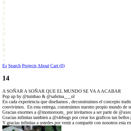
B
A
S
L
0
A
N
I
R
B
A
S
Es
Search
Projects
About
Cart (
0
)
14
A SOÑAR A SOÑAR QUE EL MUNDO SE VA A ACABAR
Pop up by @tumbao & @sabrina___ol
En cada experiencia que diseñamos , deconstruimos el concepto tradic
convivimos. En esta entrega, construimos nuestro propio mundo de sue
Gracias enormes a @momoroom_ por invitarnos a ser parte de @axece
Gracias infinitas tambien a @r4rbugs por crear los graficos tan bellos 
Y gracias infinitas a ustedes por venir a compartir con nosotros esta e