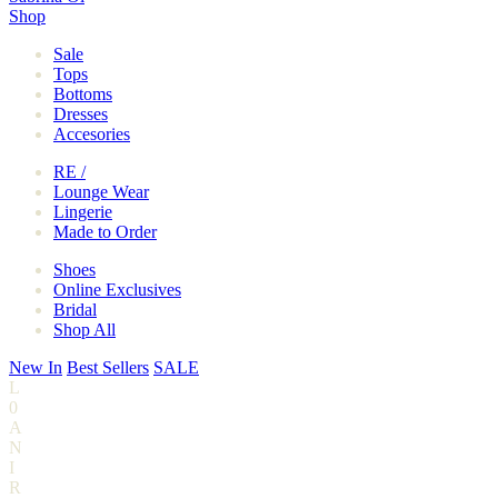
Shop
Sale
Tops
Bottoms
Dresses
Accesories
RE /
Lounge Wear
Lingerie
Made to Order
Shoes
Online Exclusives
Bridal
Shop All
New In
Best Sellers
SALE
L
0
A
N
I
R