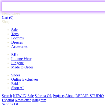
Menu
Close
Cart (
0
)
Shop
Sale
Tops
Bottoms
Dresses
Accesories
RE /
Lounge Wear
Lingerie
Made to Order
Shoes
Online Exclusives
Bridal
Shop All
Search
NEW IN
Sale
Sabrina OL
Projects
About
REPAIR STUDIO
Español
Newsletter
Instagram
Sabrina Ol