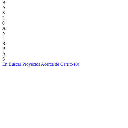
B
A
S
L
0
A
N
I
R
B
A
S
En
Buscar
Proyectos
Acerca de
Carrito (
0
)