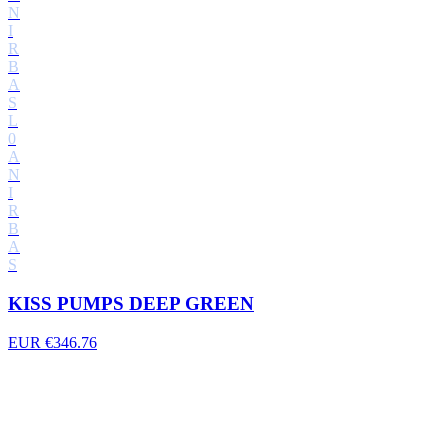
N
I
R
B
A
S
L
0
A
N
I
R
B
A
S
KISS PUMPS DEEP GREEN
EUR €346.76