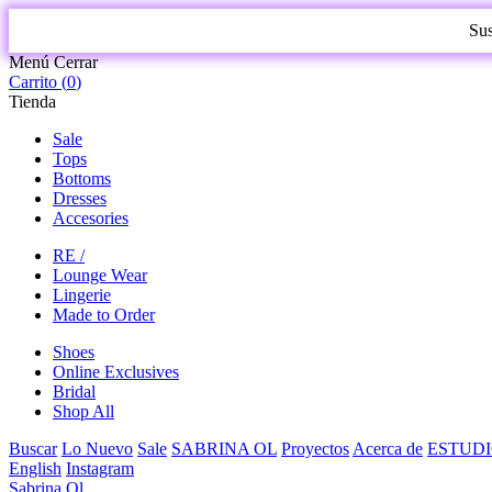
Sus
Menú
Cerrar
Carrito (
0
)
Tienda
Sale
Tops
Bottoms
Dresses
Accesories
RE /
Lounge Wear
Lingerie
Made to Order
Shoes
Online Exclusives
Bridal
Shop All
Buscar
Lo Nuevo
Sale
SABRINA OL
Proyectos
Acerca de
ESTUDI
English
Instagram
Sabrina Ol