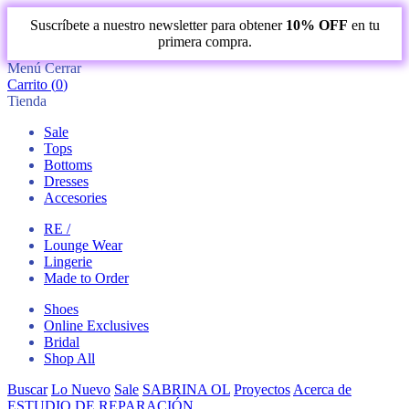
Suscríbete a nuestro newsletter para obtener
10% OFF
en tu
primera compra.
Menú
Cerrar
Carrito (
0
)
Tienda
Sale
Tops
Bottoms
Dresses
Accesories
RE /
Lounge Wear
Lingerie
Made to Order
Shoes
Online Exclusives
Bridal
Shop All
Buscar
Lo Nuevo
Sale
SABRINA OL
Proyectos
Acerca de
ESTUDIO DE REPARACIÓN