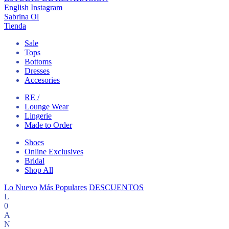
English
Instagram
Sabrina Ol
Tienda
Sale
Tops
Bottoms
Dresses
Accesories
RE /
Lounge Wear
Lingerie
Made to Order
Shoes
Online Exclusives
Bridal
Shop All
Lo Nuevo
Más Populares
DESCUENTOS
L
0
A
N