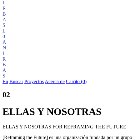
I
R
B
A
S
L
0
A
N
I
R
B
A
S
En
Buscar
Proyectos
Acerca de
Carrito (
0
)
02
ELLAS Y NOSOTRAS
ELLAS Y NOSOTRAS FOR REFRAMING THE FUTURE
[Reframing the Future] es una organización fundada por un grupo